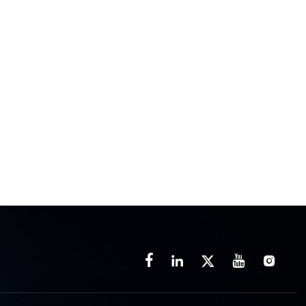




