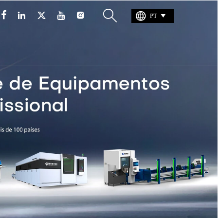







PT
