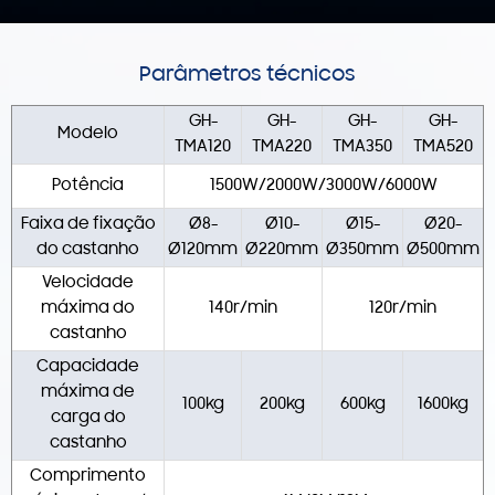
Parâmetros técnicos
GH-
GH-
GH-
GH-
Modelo
TMA120
TMA220
TMA350
TMA520
Potência
1500W/2000W/3000W/6000W
Faixa de fixação
Ø8-
Ø10-
Ø15-
Ø20-
do castanho
Ø120mm
Ø220mm
Ø350mm
Ø500mm
Velocidade
máxima do
140r/min
120r/min
castanho
Capacidade
máxima de
100kg
200kg
600kg
1600kg
carga do
castanho
Comprimento