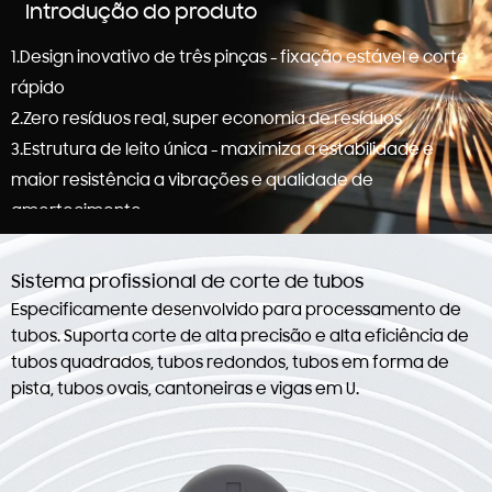
Introdução do produto
1.Design inovativo de três pinças - fixação estável e corte
rápido
2.Zero resíduos real, super economia de resíduos
3.Estrutura de leito única - maximiza a estabilidade e
maior resistência a vibrações e qualidade de
amortecimento.
4.Dispositivo de suporte de acompanhamento duplo -
reduz erros de processamento, garante força uniforme
Sistema profissional de corte de tubos
em todo o tubo metálico e melhora a precisão de corte.
Especificamente desenvolvido para processamento de
tubos. Suporta corte de alta precisão e alta eficiência de
tubos quadrados, tubos redondos, tubos em forma de
pista, tubos ovais, cantoneiras e vigas em U.