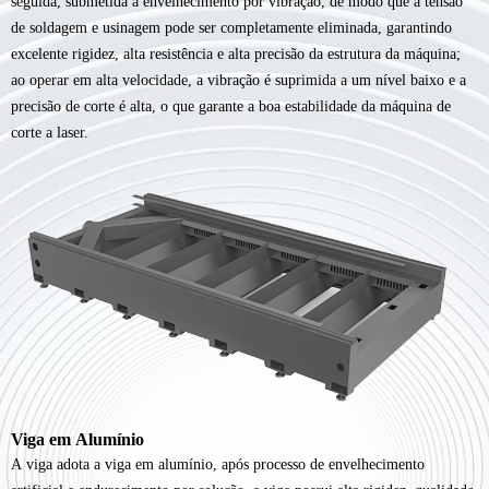
seguida, submetida a envelhecimento por vibração, de modo que a tensão
de soldagem e usinagem pode ser completamente eliminada, garantindo
4.Pinças pneumáticas duplas, adotando um design de grampo pneumático
excelente rigidez, alta resistência e alta precisão da estrutura da máquina;
em ambos os lados e pode modular o centro automaticamente
ao operar em alta velocidade, a vibração é suprimida a um nível baixo e a
5.Sistema de controle inteligente, o software de corte CypCut é um
precisão de corte é alta, o que garante a boa estabilidade da máquina de
conjunto de software especialmente desenvolvido para a personalização
corte a laser.
profunda da indústria de corte a laser, fácil de usar, rico em funções,
adequado para várias ocasiões de processamento.
Viga em Alumínio
A viga adota a viga em alumínio, após processo de envelhecimento