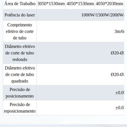
Área de Trabalho
3050*1530mm
4050*1530mm
4050*2030mm
Potência do laser
1000W/1500W/2000W/
Comprimento
efetivo de corte
3m/6m
de tubo
Diâmetro efetivo
de corte de tubo
Ø20-Ø2
redondo
Diâmetro efetivo
de corte de tubo
Ø20-Ø2
quadrado
Precisão de
±0.0
posicionamento
Precisão de
±0.0
reposicionamento