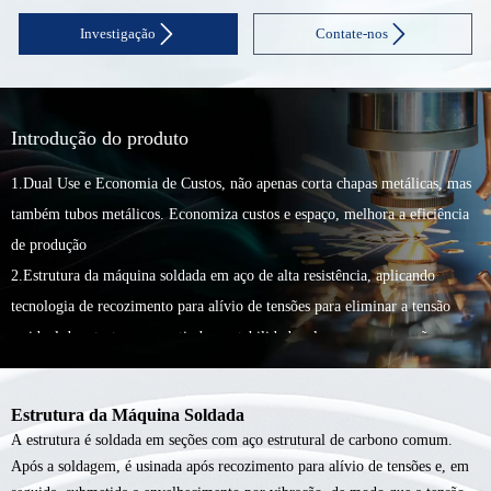


Investigação
Contate-nos
Introdução do produto
1.Dual Use e Economia de Custos, não apenas corta chapas metálicas, mas
também tubos metálicos. Economiza custos e espaço, melhora a eficiência
de produção
2.Estrutura da máquina soldada em aço de alta resistência, aplicando
tecnologia de recozimento para alívio de tensões para eliminar a tensão
residual da estrutura, garantindo a estabilidade a longo prazo e a não
deformação da estrutura da máquina
3.Viga em alumínio de alta resistência de grau aeronáutico, leve, com
Estrutura da Máquina Soldada
pequena inércia, usinagem bruta após recozimento para eliminar tensões
A estrutura é soldada em seções com aço estrutural de carbono comum.
internas, e acabamento após tratamento secundário de envelhecimento por
Após a soldagem, é usinada após recozimento para alívio de tensões e, em
vibração, garantindo a resistência e estabilidade geral da viga