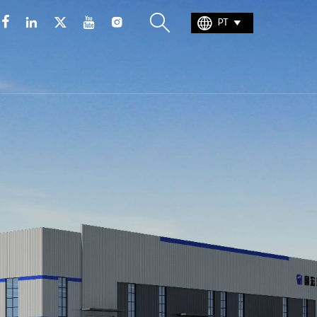







PT
