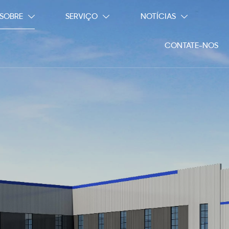
SOBRE
SERVIÇO
NOTÍCIAS



CONTATE-NOS