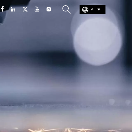







PT
