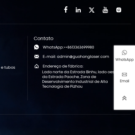





Contato

WhatsApp:++8613363699980


E-mail: admin@guohonglaser.com
WhatsApp

Endereço de fábrica:
 e tubos
Lado norte da Estrada Binhu, lado oeste

da Estrada Paoche, Zona de
Email
Desenvolvimento Industrial de Alta
Tecnologia de Pizhou
