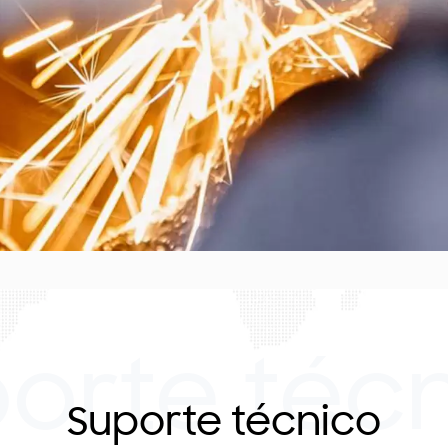
orte téc
Suporte técnico