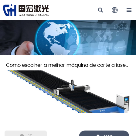



Como escolher a melhor máquina de corte a laser
de fibra para aço inoxidável?