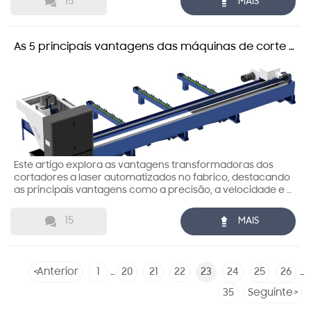


15
MAIS
As 5 principais vantagens das máquinas de corte a
laser automatizadas para os fabricantes
Este artigo explora as vantagens transformadoras dos
cortadores a laser automatizados no fabrico, destacando
as principais vantagens como a precisão, a velocidade e a
eficiência operacional para impulsionar o sucesso da
produção.


15
MAIS
<
Anterior
1
20
21
22
23
24
25
26
...
...
35
Seguinte
>