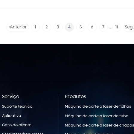
<
Anterior
1
2
3
4
5
6
7
11
Segu
...
Serviço
Produtos
Suporte técnico
Máquina de corte a laser de folhas
Aplicativo
Máquina de corte a laser de tubo
Caso do cliente
Máquina de corte a laser de chapas