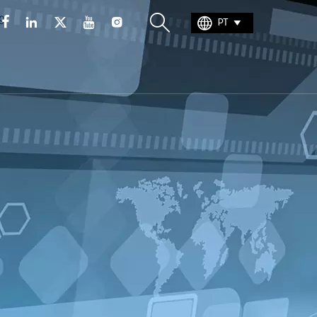







PT
