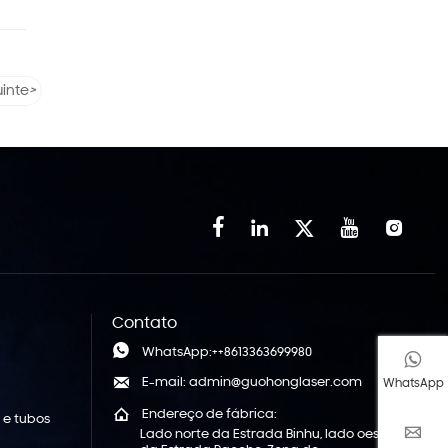
inte
>





Contato

WhatsApp:++8613363699980


E-mail: admin@guohonglaser.com
WhatsApp

Endereço de fábrica:
 e tubos

Lado norte da Estrada Binhu, lado oeste