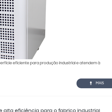
rfície eficiente para produção industrial e atendem à

MAIS
alta eficiência para o fabrico industrial