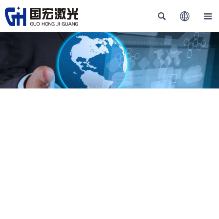


