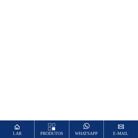




LAR
PRODUTOS
WHATSAPP
E-MAIL