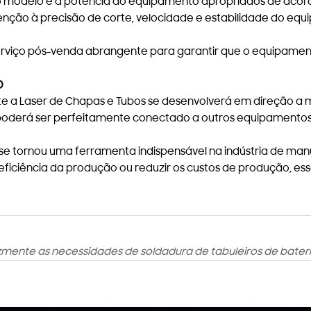
 o modelo e a potência do equipamento apropriados de acor
tenção à precisão de corte, velocidade e estabilidade do eq
erviço pós-venda abrangente para garantir que o equipame
o
 a Laser de Chapas e Tubos se desenvolverá em direção a maio
 poderá ser perfeitamente conectado a outros equipamentos
s se tornou uma ferramenta indispensável na indústria de 
eficiência da produção ou reduzir os custos de produção, es
azmente as necessidades de soldadura de tabuleiros de bater