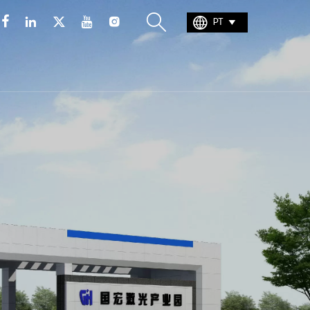







PT
