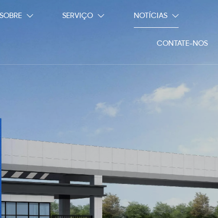
SOBRE
SERVIÇO
NOTÍCIAS



CONTATE-NOS