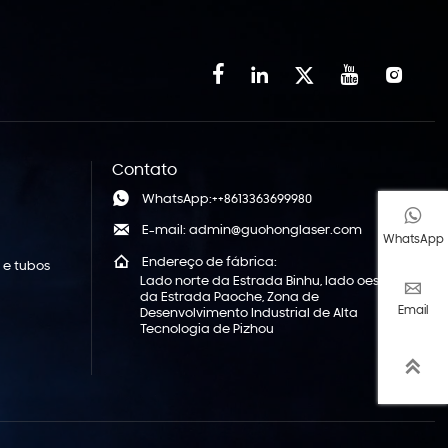





Contato

WhatsApp:++8613363699980


E-mail: admin@guohonglaser.com
WhatsApp

Endereço de fábrica:
 e tubos
Lado norte da Estrada Binhu, lado oeste

da Estrada Paoche, Zona de
Email
Desenvolvimento Industrial de Alta
Tecnologia de Pizhou
